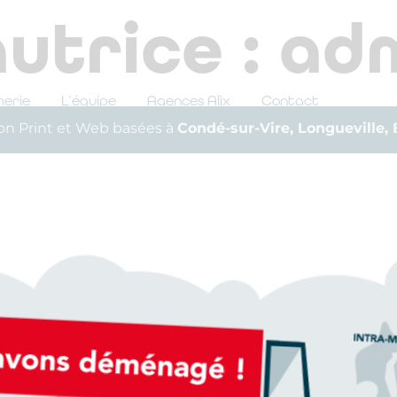
utrice :
ad
merie
L’équipe
Agences Alix
Contact
n Print et Web basées à
Condé-sur-Vire, Longueville,