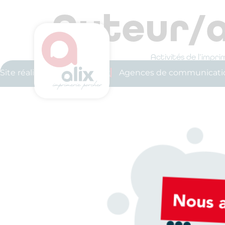
Auteur/a
Activités de l’impri
Site réalisé par l’
Agence Alix
Agences de communicatio