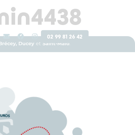
min4438
02 99 81 26 42
 Brécey, Ducey
et
Saint-Malo
.